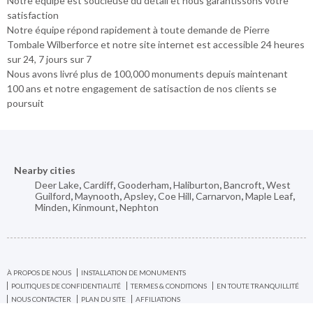
Notre équipe est soucieuse du détail et nous garantissons votre
satisfaction
Notre équipe répond rapidement à toute demande de Pierre
Tombale Wilberforce et notre site internet est accessible 24 heures
sur 24, 7 jours sur 7
Nous avons livré plus de 100,000 monuments depuis maintenant
100 ans et notre engagement de satisaction de nos clients se
poursuit
Nearby cities
Deer Lake
,
Cardiff
,
Gooderham
,
Haliburton
,
Bancroft
,
West
Guilford
,
Maynooth
,
Apsley
,
Coe Hill
,
Carnarvon
,
Maple Leaf
,
Minden
,
Kinmount
,
Nephton
À PROPOS DE NOUS
INSTALLATION DE MONUMENTS
POLITIQUES DE CONFIDENTIALITÉ
TERMES & CONDITIONS
EN TOUTE TRANQUILLITÉ
NOUS CONTACTER
PLAN DU SITE
AFFILIATIONS