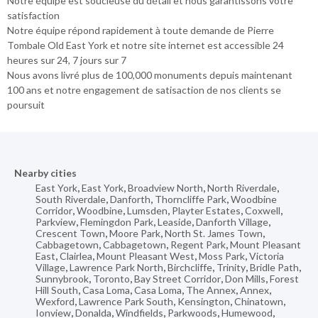
Notre équipe est soucieuse du détail et nous garantissons votre
satisfaction
Notre équipe répond rapidement à toute demande de Pierre
Tombale Old East York et notre site internet est accessible 24
heures sur 24, 7 jours sur 7
Nous avons livré plus de 100,000 monuments depuis maintenant
100 ans et notre engagement de satisaction de nos clients se
poursuit
Nearby cities
East York
,
East York
,
Broadview North
,
North Riverdale
,
South Riverdale
,
Danforth
,
Thorncliffe Park
,
Woodbine
Corridor
,
Woodbine
,
Lumsden
,
Playter Estates
,
Coxwell
,
Parkview
,
Flemingdon Park
,
Leaside
,
Danforth Village
,
Crescent Town
,
Moore Park
,
North St. James Town
,
Cabbagetown
,
Cabbagetown
,
Regent Park
,
Mount Pleasant
East
,
Clairlea
,
Mount Pleasant West
,
Moss Park
,
Victoria
Village
,
Lawrence Park North
,
Birchcliffe
,
Trinity
,
Bridle Path
,
Sunnybrook
,
Toronto
,
Bay Street Corridor
,
Don Mills
,
Forest
Hill South
,
Casa Loma
,
Casa Loma
,
The Annex
,
Annex
,
Wexford
,
Lawrence Park South
,
Kensington
,
Chinatown
,
Ionview
,
Donalda
,
Windfields
,
Parkwoods
,
Humewood
,