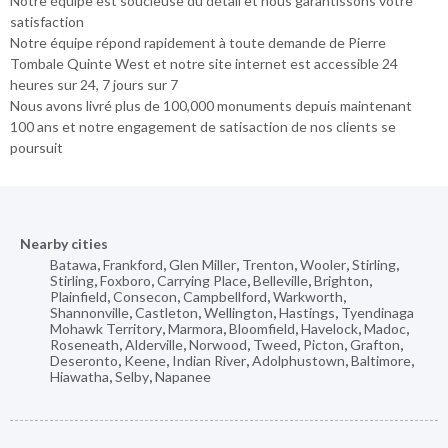
Notre équipe est soucieuse du détail et nous garantissons votre
satisfaction
Notre équipe répond rapidement à toute demande de Pierre
Tombale Quinte West et notre site internet est accessible 24
heures sur 24, 7 jours sur 7
Nous avons livré plus de 100,000 monuments depuis maintenant
100 ans et notre engagement de satisaction de nos clients se
poursuit
Nearby cities
Batawa
,
Frankford
,
Glen Miller
,
Trenton
,
Wooler
,
Stirling
,
Stirling
,
Foxboro
,
Carrying Place
,
Belleville
,
Brighton
,
Plainfield
,
Consecon
,
Campbellford
,
Warkworth
,
Shannonville
,
Castleton
,
Wellington
,
Hastings
,
Tyendinaga
Mohawk Territory
,
Marmora
,
Bloomfield
,
Havelock
,
Madoc
,
Roseneath
,
Alderville
,
Norwood
,
Tweed
,
Picton
,
Grafton
,
Deseronto
,
Keene
,
Indian River
,
Adolphustown
,
Baltimore
,
Hiawatha
,
Selby
,
Napanee