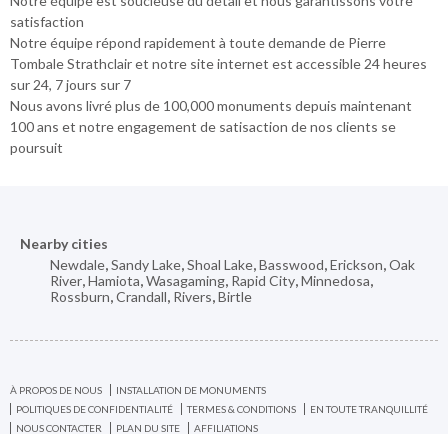
Notre équipe est soucieuse du détail et nous garantissons votre
satisfaction
Notre équipe répond rapidement à toute demande de Pierre
Tombale Strathclair et notre site internet est accessible 24 heures
sur 24, 7 jours sur 7
Nous avons livré plus de 100,000 monuments depuis maintenant
100 ans et notre engagement de satisaction de nos clients se
poursuit
Nearby cities
Newdale
,
Sandy Lake
,
Shoal Lake
,
Basswood
,
Erickson
,
Oak
River
,
Hamiota
,
Wasagaming
,
Rapid City
,
Minnedosa
,
Rossburn
,
Crandall
,
Rivers
,
Birtle
À PROPOS DE NOUS
INSTALLATION DE MONUMENTS
POLITIQUES DE CONFIDENTIALITÉ
TERMES & CONDITIONS
EN TOUTE TRANQUILLITÉ
NOUS CONTACTER
PLAN DU SITE
AFFILIATIONS