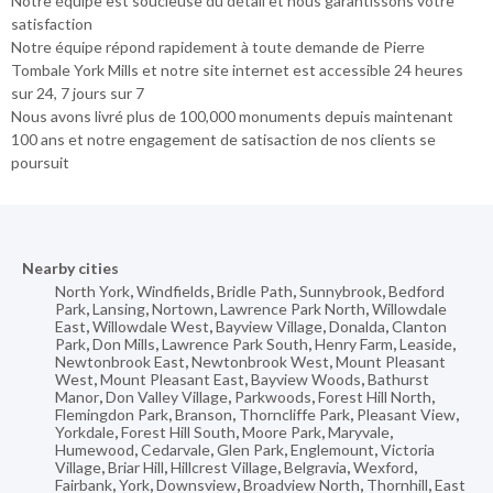
Notre équipe est soucieuse du détail et nous garantissons votre
satisfaction
Notre équipe répond rapidement à toute demande de Pierre
Tombale York Mills et notre site internet est accessible 24 heures
sur 24, 7 jours sur 7
Nous avons livré plus de 100,000 monuments depuis maintenant
100 ans et notre engagement de satisaction de nos clients se
poursuit
Nearby cities
North York
,
Windfields
,
Bridle Path
,
Sunnybrook
,
Bedford
Park
,
Lansing
,
Nortown
,
Lawrence Park North
,
Willowdale
East
,
Willowdale West
,
Bayview Village
,
Donalda
,
Clanton
Park
,
Don Mills
,
Lawrence Park South
,
Henry Farm
,
Leaside
,
Newtonbrook East
,
Newtonbrook West
,
Mount Pleasant
West
,
Mount Pleasant East
,
Bayview Woods
,
Bathurst
Manor
,
Don Valley Village
,
Parkwoods
,
Forest Hill North
,
Flemingdon Park
,
Branson
,
Thorncliffe Park
,
Pleasant View
,
Yorkdale
,
Forest Hill South
,
Moore Park
,
Maryvale
,
Humewood
,
Cedarvale
,
Glen Park
,
Englemount
,
Victoria
Village
,
Briar Hill
,
Hillcrest Village
,
Belgravia
,
Wexford
,
Fairbank
,
York
,
Downsview
,
Broadview North
,
Thornhill
,
East