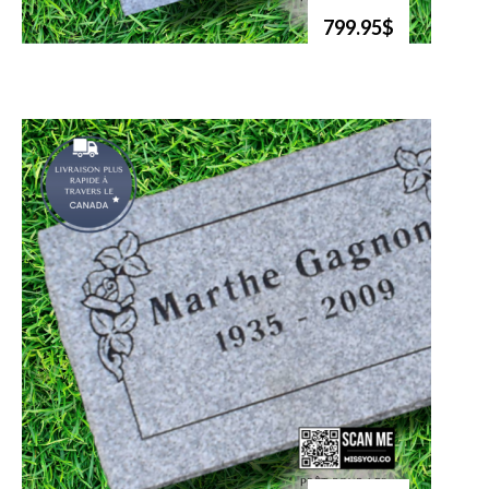
799.95$