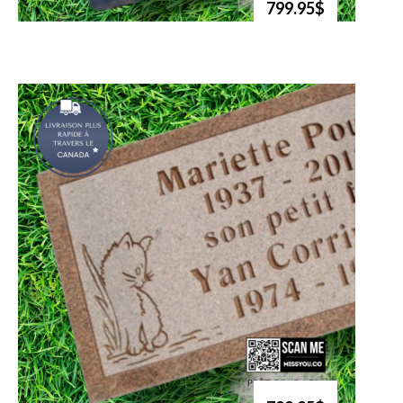
799.95$