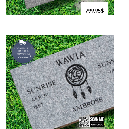
799.95$