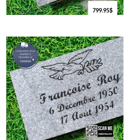
799.95$