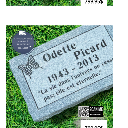
799.95$