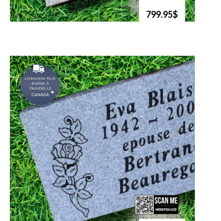
799.95$