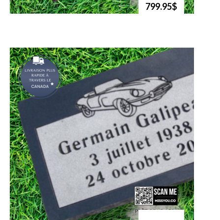
799.95$