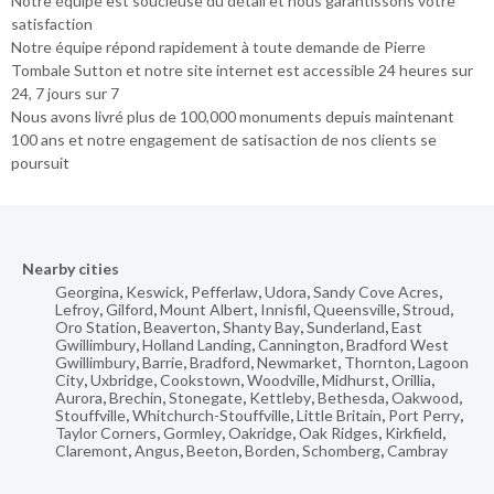
Notre équipe est soucieuse du détail et nous garantissons votre
satisfaction
Notre équipe répond rapidement à toute demande de Pierre
Tombale Sutton et notre site internet est accessible 24 heures sur
24, 7 jours sur 7
Nous avons livré plus de 100,000 monuments depuis maintenant
100 ans et notre engagement de satisaction de nos clients se
poursuit
Nearby cities
Georgina
,
Keswick
,
Pefferlaw
,
Udora
,
Sandy Cove Acres
,
Lefroy
,
Gilford
,
Mount Albert
,
Innisfil
,
Queensville
,
Stroud
,
Oro Station
,
Beaverton
,
Shanty Bay
,
Sunderland
,
East
Gwillimbury
,
Holland Landing
,
Cannington
,
Bradford West
Gwillimbury
,
Barrie
,
Bradford
,
Newmarket
,
Thornton
,
Lagoon
City
,
Uxbridge
,
Cookstown
,
Woodville
,
Midhurst
,
Orillia
,
Aurora
,
Brechin
,
Stonegate
,
Kettleby
,
Bethesda
,
Oakwood
,
Stouffville
,
Whitchurch-Stouffville
,
Little Britain
,
Port Perry
,
Taylor Corners
,
Gormley
,
Oakridge
,
Oak Ridges
,
Kirkfield
,
Claremont
,
Angus
,
Beeton
,
Borden
,
Schomberg
,
Cambray