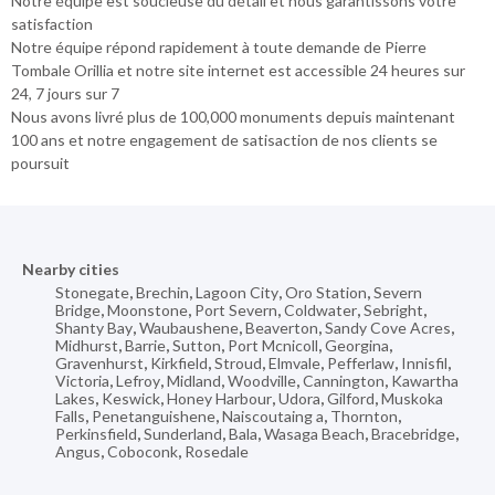
Notre équipe est soucieuse du détail et nous garantissons votre
satisfaction
Notre équipe répond rapidement à toute demande de Pierre
Tombale Orillia et notre site internet est accessible 24 heures sur
24, 7 jours sur 7
Nous avons livré plus de 100,000 monuments depuis maintenant
100 ans et notre engagement de satisaction de nos clients se
poursuit
Nearby cities
Stonegate
,
Brechin
,
Lagoon City
,
Oro Station
,
Severn
Bridge
,
Moonstone
,
Port Severn
,
Coldwater
,
Sebright
,
Shanty Bay
,
Waubaushene
,
Beaverton
,
Sandy Cove Acres
,
Midhurst
,
Barrie
,
Sutton
,
Port Mcnicoll
,
Georgina
,
Gravenhurst
,
Kirkfield
,
Stroud
,
Elmvale
,
Pefferlaw
,
Innisfil
,
Victoria
,
Lefroy
,
Midland
,
Woodville
,
Cannington
,
Kawartha
Lakes
,
Keswick
,
Honey Harbour
,
Udora
,
Gilford
,
Muskoka
Falls
,
Penetanguishene
,
Naiscoutaing a
,
Thornton
,
Perkinsfield
,
Sunderland
,
Bala
,
Wasaga Beach
,
Bracebridge
,
Angus
,
Coboconk
,
Rosedale