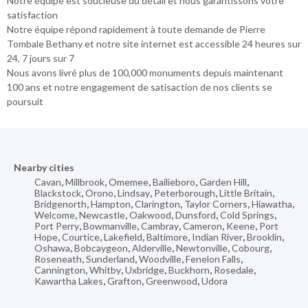
Notre équipe est soucieuse du détail et nous garantissons votre
satisfaction
Notre équipe répond rapidement à toute demande de Pierre
Tombale Bethany et notre site internet est accessible 24 heures sur
24, 7 jours sur 7
Nous avons livré plus de 100,000 monuments depuis maintenant
100 ans et notre engagement de satisaction de nos clients se
poursuit
Nearby cities
Cavan
,
Millbrook
,
Omemee
,
Bailieboro
,
Garden Hill
,
Blackstock
,
Orono
,
Lindsay
,
Peterborough
,
Little Britain
,
Bridgenorth
,
Hampton
,
Clarington
,
Taylor Corners
,
Hiawatha
,
Welcome
,
Newcastle
,
Oakwood
,
Dunsford
,
Cold Springs
,
Port Perry
,
Bowmanville
,
Cambray
,
Cameron
,
Keene
,
Port
Hope
,
Courtice
,
Lakefield
,
Baltimore
,
Indian River
,
Brooklin
,
Oshawa
,
Bobcaygeon
,
Alderville
,
Newtonville
,
Cobourg
,
Roseneath
,
Sunderland
,
Woodville
,
Fenelon Falls
,
Cannington
,
Whitby
,
Uxbridge
,
Buckhorn
,
Rosedale
,
Kawartha Lakes
,
Grafton
,
Greenwood
,
Udora