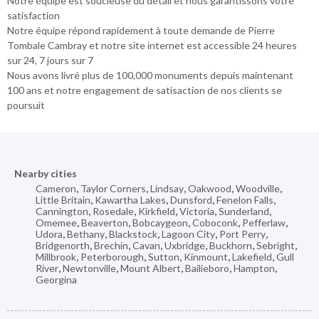
Notre équipe est soucieuse du détail et nous garantissons votre
satisfaction
Notre équipe répond rapidement à toute demande de Pierre
Tombale Cambray et notre site internet est accessible 24 heures
sur 24, 7 jours sur 7
Nous avons livré plus de 100,000 monuments depuis maintenant
100 ans et notre engagement de satisaction de nos clients se
poursuit
Nearby cities
Cameron
,
Taylor Corners
,
Lindsay
,
Oakwood
,
Woodville
,
Little Britain
,
Kawartha Lakes
,
Dunsford
,
Fenelon Falls
,
Cannington
,
Rosedale
,
Kirkfield
,
Victoria
,
Sunderland
,
Omemee
,
Beaverton
,
Bobcaygeon
,
Coboconk
,
Pefferlaw
,
Udora
,
Bethany
,
Blackstock
,
Lagoon City
,
Port Perry
,
Bridgenorth
,
Brechin
,
Cavan
,
Uxbridge
,
Buckhorn
,
Sebright
,
Millbrook
,
Peterborough
,
Sutton
,
Kinmount
,
Lakefield
,
Gull
River
,
Newtonville
,
Mount Albert
,
Bailieboro
,
Hampton
,
Georgina