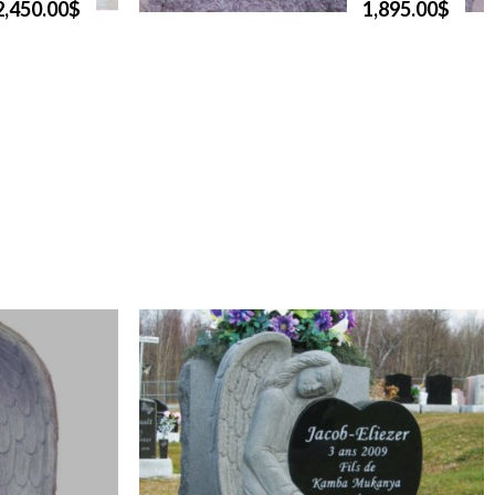
2,450.00$
1,895.00$