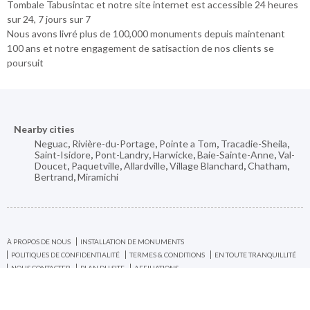
Tombale Tabusintac et notre site internet est accessible 24 heures
sur 24, 7 jours sur 7
Nous avons livré plus de 100,000 monuments depuis maintenant
100 ans et notre engagement de satisaction de nos clients se
poursuit
Nearby cities
Neguac
,
Rivière-du-Portage
,
Pointe a Tom
,
Tracadie-Sheila
,
Saint-Isidore
,
Pont-Landry
,
Harwicke
,
Baie-Sainte-Anne
,
Val-
Doucet
,
Paquetville
,
Allardville
,
Village Blanchard
,
Chatham
,
Bertrand
,
Miramichi
À PROPOS DE NOUS
INSTALLATION DE MONUMENTS
POLITIQUES DE CONFIDENTIALITÉ
TERMES & CONDITIONS
EN TOUTE TRANQUILLITÉ
NOUS CONTACTER
PLAN DU SITE
AFFILIATIONS