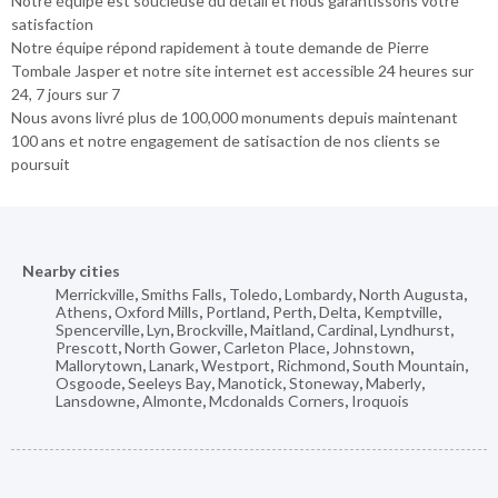
Notre équipe est soucieuse du détail et nous garantissons votre
satisfaction
Notre équipe répond rapidement à toute demande de Pierre
Tombale Jasper et notre site internet est accessible 24 heures sur
24, 7 jours sur 7
Nous avons livré plus de 100,000 monuments depuis maintenant
100 ans et notre engagement de satisaction de nos clients se
poursuit
Nearby cities
Merrickville
,
Smiths Falls
,
Toledo
,
Lombardy
,
North Augusta
,
Athens
,
Oxford Mills
,
Portland
,
Perth
,
Delta
,
Kemptville
,
Spencerville
,
Lyn
,
Brockville
,
Maitland
,
Cardinal
,
Lyndhurst
,
Prescott
,
North Gower
,
Carleton Place
,
Johnstown
,
Mallorytown
,
Lanark
,
Westport
,
Richmond
,
South Mountain
,
Osgoode
,
Seeleys Bay
,
Manotick
,
Stoneway
,
Maberly
,
Lansdowne
,
Almonte
,
Mcdonalds Corners
,
Iroquois