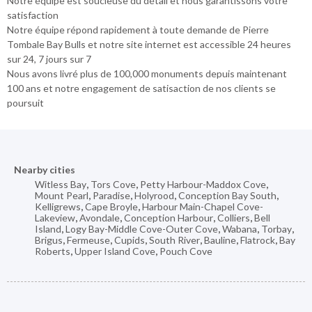
Notre équipe est soucieuse du détail et nous garantissons votre
satisfaction
Notre équipe répond rapidement à toute demande de Pierre
Tombale Bay Bulls et notre site internet est accessible 24 heures
sur 24, 7 jours sur 7
Nous avons livré plus de 100,000 monuments depuis maintenant
100 ans et notre engagement de satisaction de nos clients se
poursuit
Nearby cities
Witless Bay
,
Tors Cove
,
Petty Harbour-Maddox Cove
,
Mount Pearl
,
Paradise
,
Holyrood
,
Conception Bay South
,
Kelligrews
,
Cape Broyle
,
Harbour Main-Chapel Cove-
Lakeview
,
Avondale
,
Conception Harbour
,
Colliers
,
Bell
Island
,
Logy Bay-Middle Cove-Outer Cove
,
Wabana
,
Torbay
,
Brigus
,
Fermeuse
,
Cupids
,
South River
,
Bauline
,
Flatrock
,
Bay
Roberts
,
Upper Island Cove
,
Pouch Cove