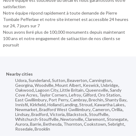
Notre équipe est soucieuse du détail et nous garantissons votre
satisfaction
Notre équipe répond rapidement à toute demande de Pierre
Tombale Pefferlaw et notre site internet est accessible 24 heures
sur 24, 7 jours sur 7
Nous avons livré plus de 100,000 monuments depuis maintenant
100 ans et notre engagement de satisaction de nos clients se
poursuit
Nearby cities
Udora
,
Sunderland
,
Sutton
,
Beaverton
,
Cannington
,
Georgina
,
Woodville
,
Mount Albert
,
Keswick
,
Uxbridge
,
Oakwood
,
Lagoon City
,
Little Britain
,
Queensville
,
Sandy
Cove Acres
,
Taylor Corners
,
Lefroy
,
Gilford
,
Oro Station
,
East Gwillimbury
,
Port Perry
,
Cambray
,
Brechin
,
Shanty Bay
,
Innisfil
,
Kirkfield
,
Holland Landing
,
Stroud
,
Kawartha Lakes
,
Newmarket
,
Bradford West Gwillimbury
,
Cameron
,
Orillia
,
Lindsay
,
Bradford
,
Victoria
,
Blackstock
,
Stouffville
,
Whitchurch-Stouffville
,
Newtonville
,
Claremont
,
Stonegate
,
Aurora
,
Barrie
,
Bethesda
,
Thornton
,
Cookstown
,
Sebright
,
Rosedale
,
Brooklin